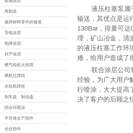
钛锅涂层
液压柱塞泵属于
再制造
输送，其优点是运
难焊材料零件的修复
130Bar，排量可
导电涂层
理，矿山冶金，清
热障涂层
的液压柱塞工作环
封严涂层
难，给用户造成了
燃气轮机火焰筒
联合涂层公司致力
燃机过渡段
经验，为广大用户
水轮机转轮
行喷涂，大大提高
刹车盘、制动盘
决了客户的后顾之
同步环喷涂
半导体生产部件
光伏部件