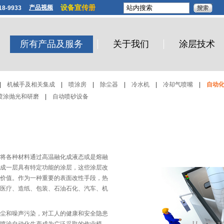
设备宣传册
产品视频
8-9933
所有产品及服务
关于我们
涂层技术
|
机械手及相关集成
|
喷涂房
|
除尘器
|
冷水机
|
冷却气喷嘴
|
自动
喷涂抛光和研磨
|
自动喷砂设备
将各种材料通过高温融化成液态或是熔融
成一层具有特定功能的涂层，这些涂层改
价值。作为一种重要的表面改性手段，热
医疗、造纸、包装、石油石化、汽车、机
尘和噪声污染，对工人的健康和安全隐患